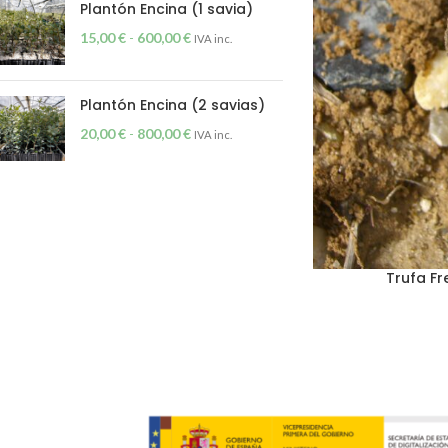
Plantón Encina (1 savia)
15,00
€
-
600,00
€
IVA inc.
Plantón Encina (2 savias)
20,00
€
-
800,00
€
IVA inc.
Trufa Fr