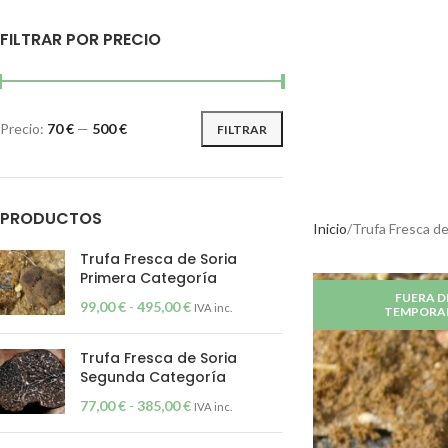
FILTRAR POR PRECIO
Precio:
70 €
—
500 €
FILTRAR
PRODUCTOS
Inicio
Trufa Fresca de
ENCITRUF
Trufa Fresca de Soria
TRUFA NE
Primera Categoría
Las encinas y las
FUERA D
99,00
€
-
495,00
€
IVA inc.
TEMPORA
de ellas lo desa
proceso de planta
Trufa Fresca de Soria
También nos dedi
Segunda Categoría
trufiturismo y a c
77,00
€
-
385,00
€
IVA inc.
TRUFA NEGRA 
MARZO)