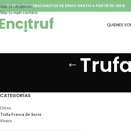
NVIOS EN 24/48 HORAS
GASTOS DE ENVIO GRATIS A PARTIR DE 100 €
Skip to navigation
Skip to main content
QUIENES S
Trufa
CATEGORÍAS
Otros
Trufa Fresca de Soria
Vivero