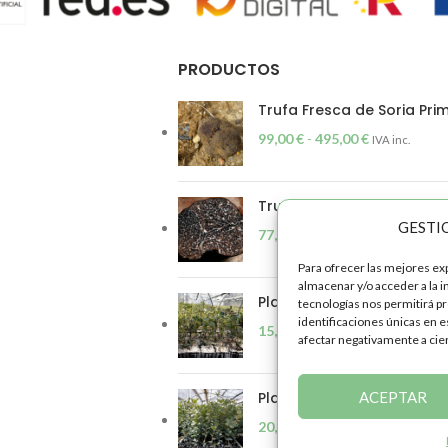
PRODUCTOS
Trufa Fresca de Soria Pr
99,00
€
-
495,00
€
IVA inc.
Trufa Fresca de Soria Se
GESTI
77,00
€
-
385,00
€
IVA inc.
Para ofrecer las mejores ex
almacenar y/o acceder a la i
Plantón Encina (1 savia)
tecnologías nos permitirá p
identificaciones únicas en e
15,00
€
-
600,00
€
IVA inc.
afectar negativamente a cier
ACEPTAR
Plantón Encina (2 savias)
20,00
€
-
800,00
€
IVA inc.