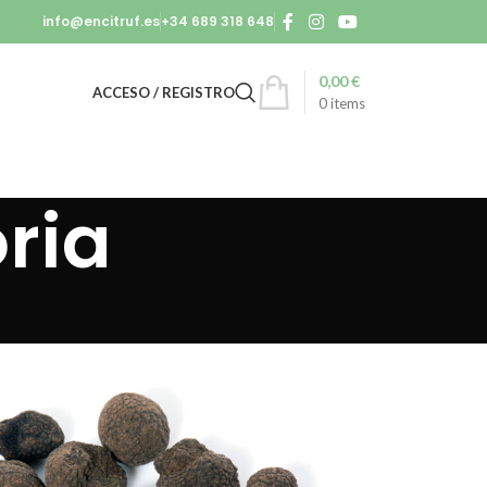
info@encitruf.es
+34 689 318 648
0,00
€
ACCESO / REGISTRO
0
items
ria