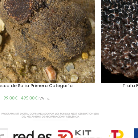
esca de Soria Primera Categoría
Trufa 
99,00
€
-
495,00
€
IVA inc.